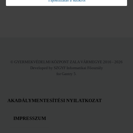
Tájékoztatás a sütikről
© GYERMEKVÉDELMI KÖZPONT ZALA VÁRMEGYE 2016 - 2026
Developed by SZGYF Informatikai Főosztály
for Gantry 5.
AKADÁLYMENTESÍTÉSI NYILATKOZAT
IMPRESSZUM