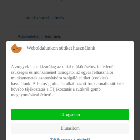
Tanusítvány ellenőrzés
Adatvédelem - letölthető
Weboldalunkon sütiket használunk
A zmgyvk.hu-n kizárólag az oldal működéséhez feltétlenül
szükséges és munkamenet támogató, az egyes felhasználói
munkamenetek azonosítására szolgáló sütiket (cookies)
használunk. A Hatóság oldalán alkalmazott funkcionális sütikről
bővebb tájékoztatás a Tájékoztatás a sütikről gomb
megnyomásával érhető el.
Karrier
Elfogadom
KATEGÓRIÁK
Elutasítom
Karrier