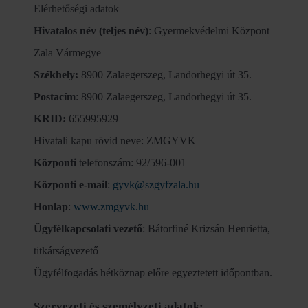
Elérhetőségi adatok
Hivatalos név (teljes név)
: Gyermekvédelmi Központ
Zala Vármegye
Székhely:
8900 Zalaegerszeg, Landorhegyi út 35.
Postacím
: 8900 Zalaegerszeg, Landorhegyi út 35.
KRID:
655995929
Hivatali kapu rövid neve: ZMGYVK
Központi
telefonszám: 92/596-001
Központi e-mail
:
gyvk@szgyfzala.hu
Honlap
:
www.zmgyvk.hu
Ügyfélkapcsolati vezető
: Bátorfiné Krizsán Henrietta,
titkárságvezető
Ügyfélfogadás hétköznap előre egyeztetett időpontban.
Szervezeti és személyzeti adatok: