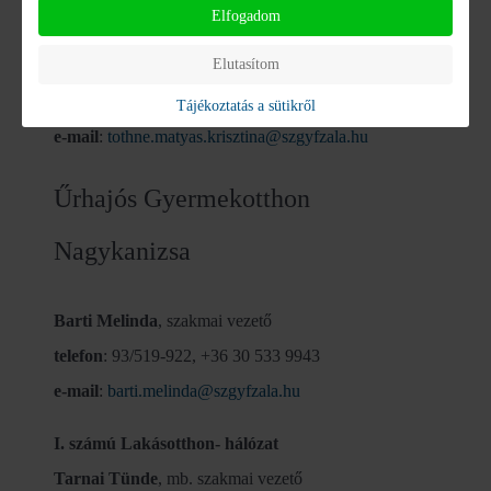
Elfogadom
Tóthné Mátyás Krisztina
, szakmai vezető
Elutasítom
telefon
: 92/596-001, 23 mellék
mobil:
+36 30 533-5665
Tájékoztatás a sütikről
e-mail
:
tothne.matyas.krisztina@szgyfzala.hu
Űrhajós Gyermekotthon
Nagykanizsa
Barti Melinda
, szakmai vezető
telefon
: 93/519-922, +36 30 533 9943
e-mail
:
barti.melinda@szgyfzala.hu
I. számú Lakásotthon- hálózat
Tarnai Tünde
, mb. szakmai vezető