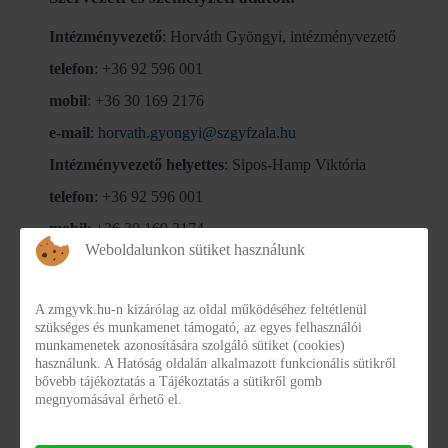
Intézményvezető
: Horváth Gyöngyi, intézményvezető
telefon
: +36 92 596 001
mobil
: +36 30 169 2176
e-mail
:
horvath.gyongyi@szgyfzala.hu
Intézményvezető helyettes
: Sipos-Hamp Viktória
telefon
: +36 92 596 001
mobil
: +36 30 169 2174
Weboldalunkon sütiket használunk
e-mail:
sipos-hamp.viktoria@szgyfzala.hu
A zmgyvk.hu-n kizárólag az oldal működéséhez feltétlenül
Gyermekvédelmi Központ Zala
szükséges és munkamenet támogató, az egyes felhasználói
munkamenetek azonosítására szolgáló sütiket (cookies)
Vármegye székhelyen működő
használunk. A Hatóság oldalán alkalmazott funkcionális sütikről
bővebb tájékoztatás a Tájékoztatás a sütikről gomb
megnyomásával érhető el.
Gyermekotthon Zalaegerszeg