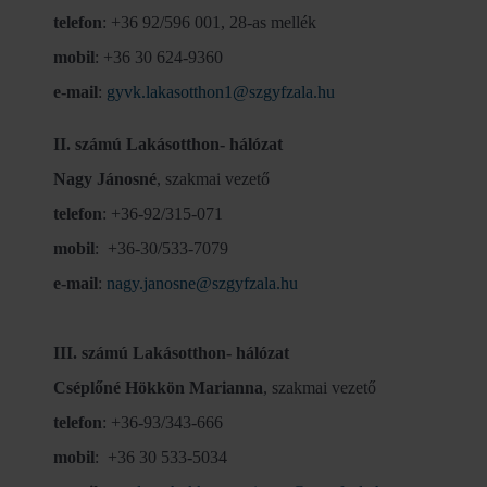
telefon
: +36 92/596 001, 28-as mellék
mobil
: +36 30 624-9360
e-mail
:
gyvk.lakasotthon1@szgyfzala.hu
II. számú Lakásotthon- hálózat
Nagy Jánosné
, szakmai vezető
telefon
: +36-92/315-071
mobil
: +36-30/533-7079
e-mail
:
nagy.janosne@szgyfzala.hu
III. számú Lakásotthon- hálózat
Cséplőné Hökkön Marianna
, szakmai vezető
telefon
: +36-93/343-666
mobil
: +36 30 533-5034