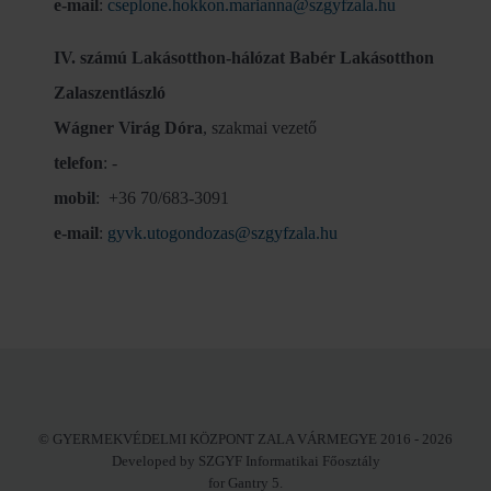
e-mail
:
cseplone.hokkon.marianna@szgyfzala.hu
IV. számú Lakásotthon-hálózat Babér Lakásotthon
Zalaszentlászló
Wágner Virág Dóra
, szakmai vezető
telefon
: -
mobil
: +36 70/683-3091
e-mail
:
gyvk.utogondozas@szgyfzala.hu
© GYERMEKVÉDELMI KÖZPONT ZALA VÁRMEGYE 2016 - 2026
Developed by SZGYF Informatikai Főosztály
for Gantry 5.