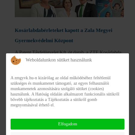
Kosárlabdabérleteket kapott a Zala Megyei
Gyermekvédelmi Központ
A Patent Távfelügyelet Kft. öt darab, a ZTE Kosárlabda
Weboldalunkon sütiket használunk
Klub mérkőzéseire szóló bérletet nyújtott át Zimborás
Bélának, a Szociális és Gyermekvédelmi Főigazgatóság
A zmgyvk.hu-n kizárólag az oldal működéséhez feltétlenül
Zala Megyei Kirendeltségének igazgatójának. A
szükséges és munkamenet támogató, az egyes felhasználói
munkamenetek azonosítására szolgáló sütiket (cookies)
felajánlásnak köszönhetően a Zala Megyei
használunk. A Hatóság oldalán alkalmazott funkcionális sütikről
bővebb tájékoztatás a Tájékoztatás a sütikről gomb
Gyermekvédelmi Központban nevelkedő fiatalok a férfi
megnyomásával érhető el.
NB1-es kosárlabdacsapat hazai mérkőzéseit látogathatják
a 2022-2023-as idényben.
Elfogadom