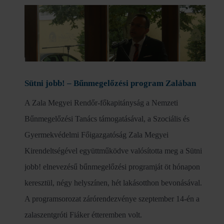
Sütni jobb! – Bűnmegelőzési program Zalában
A Zala Megyei Rendőr-főkapitányság a Nemzeti
Bűnmegelőzési Tanács támogatásával, a Szociális és
Gyermekvédelmi Főigazgatóság Zala Megyei
Kirendeltségével együttműködve valósította meg a Sütni
jobb! elnevezésű bűnmegelőzési programját öt hónapon
keresztül, négy helyszínen, hét lakásotthon bevonásával.
A programsorozat zárórendezvénye szeptember 14-én a
zalaszentgróti Fiáker étteremben volt.