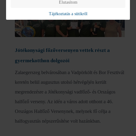
Elutasítom
Tájékoztatás a sütikről
Jótékonysági főzőversenyen vettek részt a
gyermekotthon dolgozói
Zalaegerszeg belvárosában a Vadpörkölt és Bor Fesztivál
keretén belül augusztus utolsó hétvégéjén került
megrendezésre a Jótékonysági vadfőző- és Országos
halfőző verseny. Az idén a város adott otthont a 46.
Országos Halfőző Versenynek, melynek fő célja a
halfogyasztás népszerűsítése volt hazánkban.