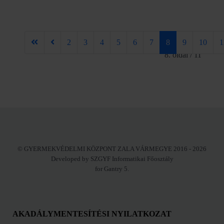
2
3
4
5
6
7
8
9
10
1
8. oldal / 11
© GYERMEKVÉDELMI KÖZPONT ZALA VÁRMEGYE 2016 - 2026
Developed by SZGYF Informatikai Főosztály
for Gantry 5.
AKADÁLYMENTESÍTÉSI NYILATKOZAT